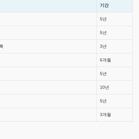
기간
5년
5년
록
3년
6개월
5년
10년
5년
3개월